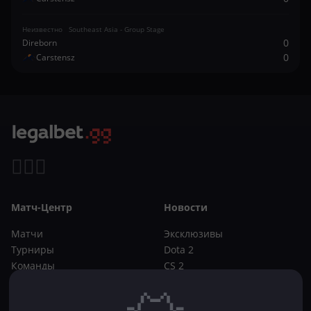
Неизвестно Southeast Asia - Group Stage
0
Direborn
0
Carstensz
Матч-Центр
Новости
Матчи
Эксклюзивы
Турниры
Dota 2
Команды
CS 2
Игроки
Статьи
Прогнозы