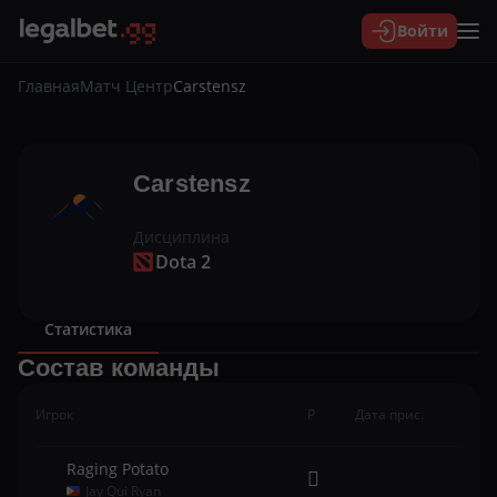
Войти
Главная
Матч Центр
Carstensz
Carstensz
Дисциплина
Dota 2
Статистика
Состав команды
Игрок
Raging Potato
Jay Qui Ryan