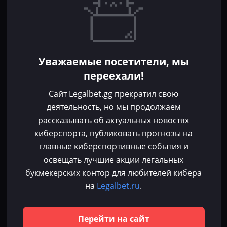
Кибер-вики
Букмекеры
Школа ставок
Dota 2
CS 2
Бонусы букмекеров
Уважаемые посетители, мы
Фрибеты
переехали!
Акции
За регистрацию
Сайт Legalbet.gg прекратил свою
Без депозита
деятельность, но мы продолжаем
рассказывать об актуальных новостях
Контакты
киберспорта, публиковать прогнозы на
Пользовательское соглашение
главные киберспортивные события и
Политика конфиденциальности
освещать лучшие акции легальных
Политика в отношении файлов cookie
букмекерских контор для любителей кибера
Согласие на обработку персональных данных
на
Legalbet.ru
.
Зарегистрировано Федеральной службой по надзору в сфере связи,
информационных технологий и массовых коммуникаций (Роскомнадзор)
Используя сайт Legalbet.gg, ты
16.08.2024. Запись о регистрации СМИ «Legalbet Cybersport (Легалбет
соглашаешься с тем, что мы используем
ОК
Перейти на сайт
Киберспорт)» ЭЛ № ФС77-88012. 18+. Учредитель ИП Арзямов Д.А. ОГРН
файлы куки
.