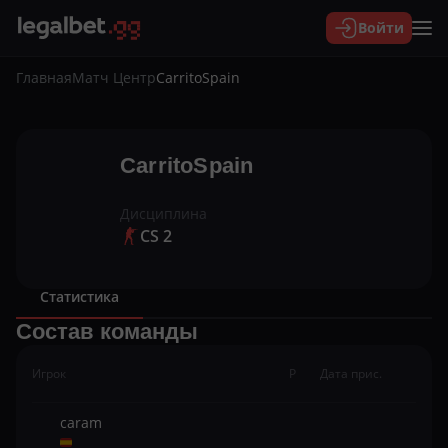
Войти
Главная
Матч Центр
CarritoSpain
CarritoSpain
Дисциплина
CS 2
Статистика
Состав команды
Игрок
caram