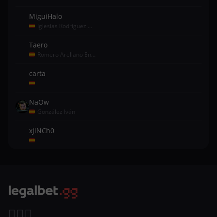
MiguiHalo
Iglesias Rodríguez Miguel Ángel
Taero
Romero Arellano Enrique
carta
NaOw
González Iván
xJiNCh0