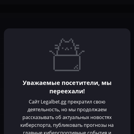
Уважаемые посетители, мы
переехали!
Сайт Legalbet.gg прекратил свою
деятельность, но мы продолжаем
рассказывать об актуальных новостях
киберспорта, публиковать прогнозы на
главные киберспортивные события и