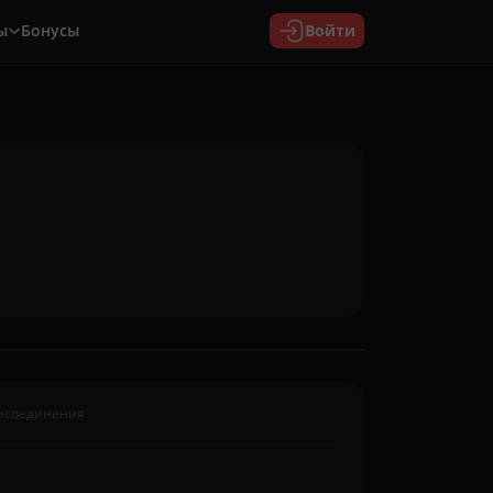
ы
Бонусы
Войти