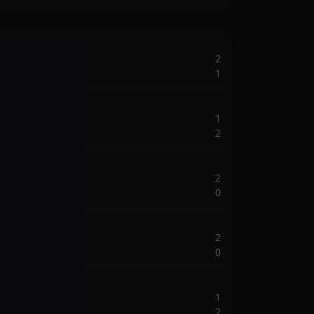
2
1
1
2
2
0
2
0
1
2