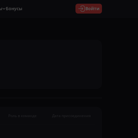
ы
Бонусы
Войти