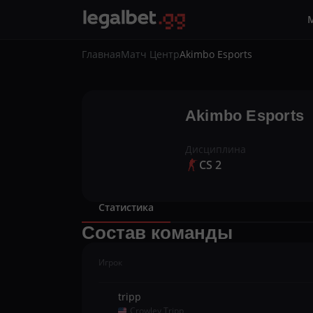
Главная
Матч Центр
Akimbo Esports
Akimbo Esports
Дисциплина
CS 2
Статистика
Состав команды
Игрок
tripp
Crowley Tripp