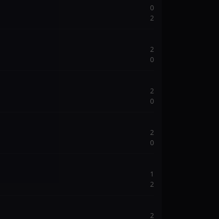
0
2
2
0
2
0
2
0
1
2
2