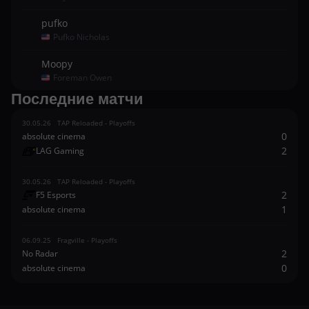
pufko
Pufko Nicholas
Moopy
Foreman Owen
Последние матчи
30.05.26 TAP Reloaded - Playoffs
0
absolute cinema
2
LAG Gaming
30.05.26 TAP Reloaded - Playoffs
2
F5 Esports
1
absolute cinema
06.09.25 Fragville - Playoffs
2
No Radar
0
absolute cinema