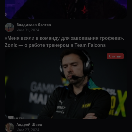
Владислав Долгов
Июл 31, 2024
«Меня взяли в команду для завоевания трофеев».
Zonic — о работе тренером в Team Falcons
Статьи
Андрей Швец
Июл 23, 2024