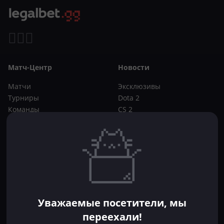
Матч-Центр
Новости
Матчи
Эксклюзивы
Турниры
Dota 2
Команды
CS 2
Игроки
Статьи
Прогнозы
Кибер-вики
Букмекеры
Школа ставок
Dota 2
CS 2
Бонусы букмекеров
Уважаемые посетители, мы
Фрибеты
переехали!
Акции