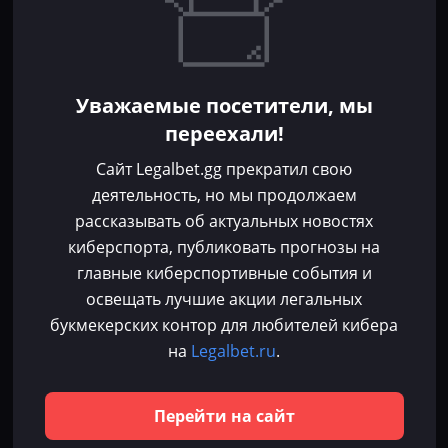
Школа ставок
Dota 2
CS 2
Бонусы букмекеров
Уважаемые посетители, мы
Фрибеты
переехали!
Акции
За регистрацию
Сайт Legalbet.gg прекратил свою
Без депозита
деятельность, но мы продолжаем
рассказывать об актуальных новостях
Контакты
киберспорта, публиковать прогнозы на
Пользовательское соглашение
главные киберспортивные события и
Политика конфиденциальности
освещать лучшие акции легальных
Политика в отношении файлов cookie
букмекерских контор для любителей кибера
Согласие на обработку персональных данных
на
Legalbet.ru
.
Зарегистрировано Федеральной службой по надзору в сфере связи,
информационных технологий и массовых коммуникаций (Роскомнадзор)
Используя сайт Legalbet.gg, ты
16.08.2024. Запись о регистрации СМИ «Legalbet Cybersport (Легалбет
соглашаешься с тем, что мы используем
ОК
Перейти на сайт
Киберспорт)» ЭЛ № ФС77-88012. 18+. Учредитель ИП Арзямов Д.А. ОГРН
файлы куки
.
324645700071843, 410005, г. Саратов, ул. Железнодорожная, 43/55