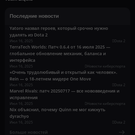
Последние новости
Yatoro назвал героев, который срочно нужно
удалять из Dota 2
Июл 16, 2025
Dota 2
TerraTech Worlds: Патч 0.6.4 от 16 июля 2025 —
глобальное обновление механик, баланса и
интерфейса
Июл 16, 2025
Новости киберспорта
«Очень трудолюбивый и открытый как человек».
Rein — о 18-летнем мидере One Move
Июл 16, 2025
Dota 2
Marvel Rivals: патч 20250717 — все нововведения и
исправления
Июл 16, 2025
Новости киберспорта
Nix объяснил, почему Quinn не мог кикнуть
dyrachyo
Июл 16, 2025
Dota 2
Больше новостей