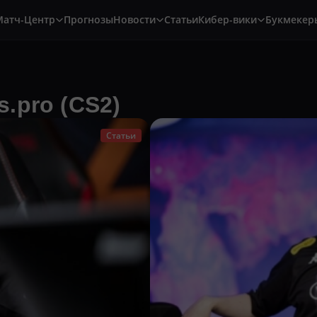
Матч-Центр
Прогнозы
Новости
Статьи
Кибер-вики
Букмекер
s.pro (CS2)
Статьи