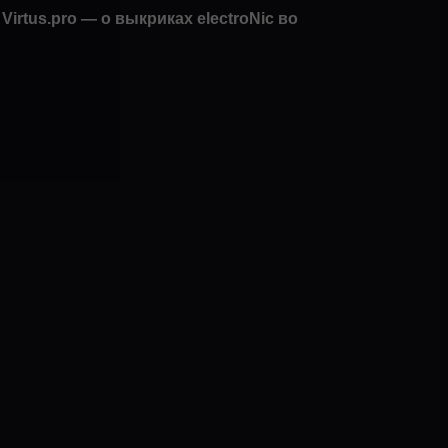
irtus.pro — о выкриках electroNic во