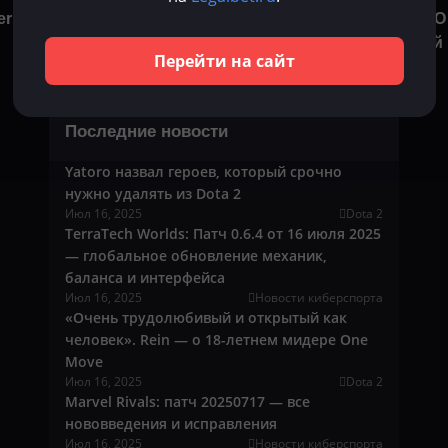
 — об успехах Virtus.pro
«Мы — отцы семейств». CEO V
время официальных матчей
Перейти на сайт
1
2
3
4
5
…
67
Последние новости
Yatoro назвал героев, который срочно
нужно удалять из Dota 2
Июл 16, 2025
Dota 2
TerraTech Worlds: Патч 0.6.4 от 16 июля 2025
— глобальное обновление механик,
баланса и интерфейса
Июл 16, 2025
Новости киберспорта
«Очень трудолюбивый и открытый как
человек». Rein — о 18-летнем мидере One
Move
Июл 16, 2025
Dota 2
Marvel Rivals: патч 20250717 — все
нововведения и исправления
Июл 16, 2025
Новости киберспорта