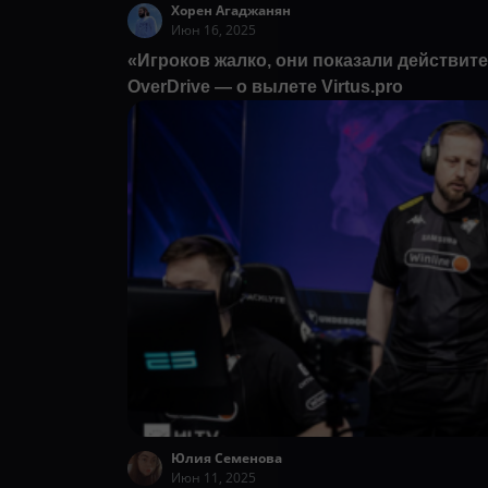
Хорен Агаджанян
Июн 16, 2025
«Игроков жалко, они показали действит
OverDrive — о вылете Virtus.pro
Юлия Семенова
Июн 11, 2025