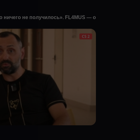
но ничего не получилось». FL4MUS — о
CS 2