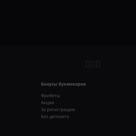
Бонусы букмекеров
Фрибеты
Акции
За регистрацию
Без депозита