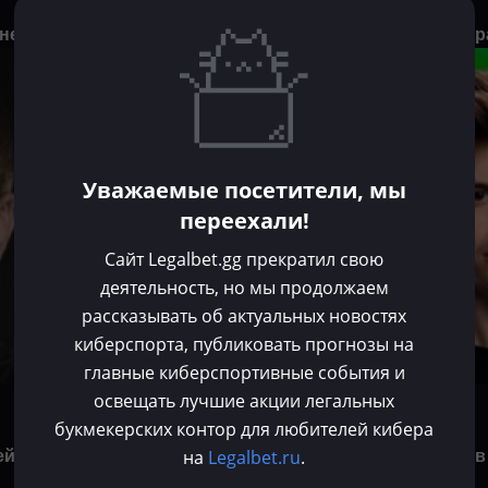
Май 14, 2024
ер чем Tobi»
ILTW: «Tobi просто плохо игр
Dota 2
Уважаемые посетители, мы
переехали!
Сайт Legalbet.gg прекратил свою
деятельность, но мы продолжаем
рассказывать об актуальных новостях
киберспорта, публиковать прогнозы на
главные киберспортивные события и
освещать лучшие акции легальных
Владислав Долгов
Май 8, 2024
букмекерских контор для любителей кибера
на
Legalbet.ru
.
сейчас активно играет
RAMZES666 может перейти в 