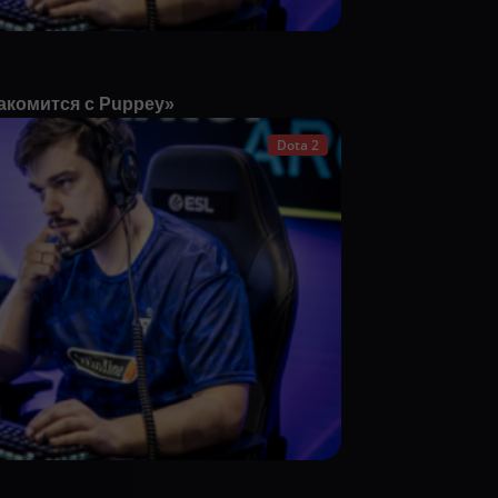
акомится с Puppey»
Dota 2