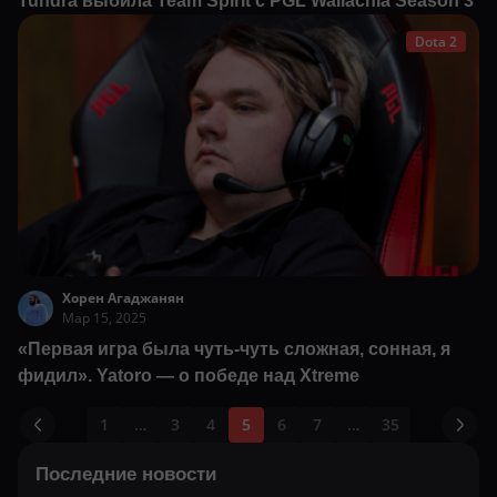
Tundra выбила Team Spirit с PGL Wallachia Season 3
Dota 2
Хорен Агаджанян
Мар 15, 2025
«Первая игра была чуть-чуть сложная, сонная, я
фидил». Yatoro — о победе над Xtreme
1
…
3
4
5
6
7
…
35
Последние новости