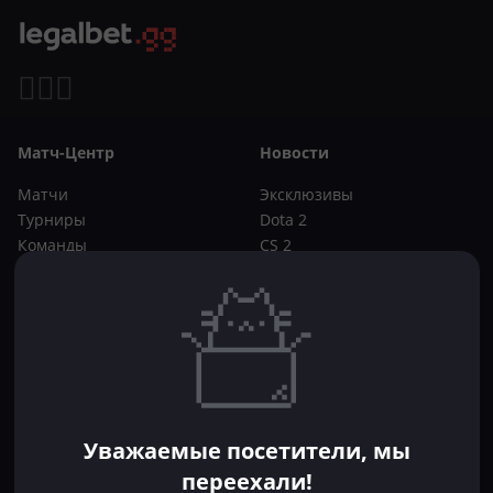
Матч-Центр
Новости
Матчи
Эксклюзивы
Турниры
Dota 2
Команды
CS 2
Игроки
Статьи
Прогнозы
Кибер-вики
Букмекеры
Школа ставок
Dota 2
CS 2
Бонусы букмекеров
Уважаемые посетители, мы
Фрибеты
переехали!
Акции