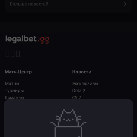
Больше новостей
Матч-Центр
Новости
Матчи
Эксклюзивы
Турниры
Dota 2
Команды
CS 2
Игроки
Статьи
Прогнозы
Кибер-вики
Букмекеры
Школа ставок
Dota 2