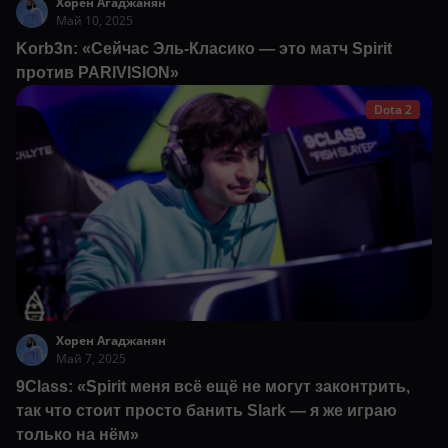
Хорен Агаджанян
Май 10, 2025
Korb3n: «Сейчас Эль-Класико — это матч Spirit
против PARIVISION»
Dota 2
Хорен Агаджанян
Май 7, 2025
9Class: «Spirit меня всё ещё не могут законтрить,
так что стоит просто банить Slark — я же играю
только на нём»