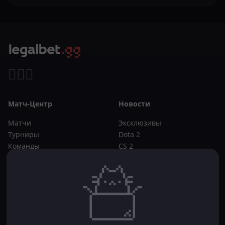
Матч-Центр
Новости
Матчи
Эксклюзивы
Турниры
Dota 2
Команды
CS 2
Игроки
Статьи
Прогнозы
Кибер-вики
Букмекеры
Школа ставок
Dota 2
CS 2
Бонусы букмекеров