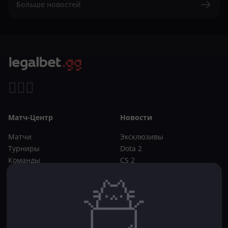
Больше новостей
Матч-Центр
Новости
Матчи
Эксклюзивы
Турниры
Dota 2
Команды
CS 2
Игроки
Статьи
Прогнозы
Кибер-вики
Букмекеры
Школа ставок
Dota 2
CS 2