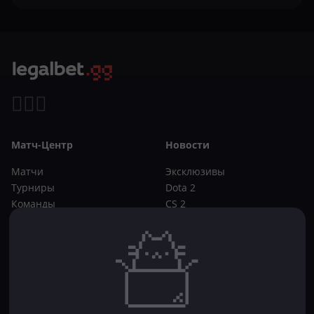
Матч-Центр
Новости
Матчи
Эксклюзивы
Турниры
Dota 2
Команды
CS 2
Игроки
Статьи
Прогнозы
Кибер-вики
Букмекеры
Школа ставок
Dota 2
CS 2
Бонусы букмекеров