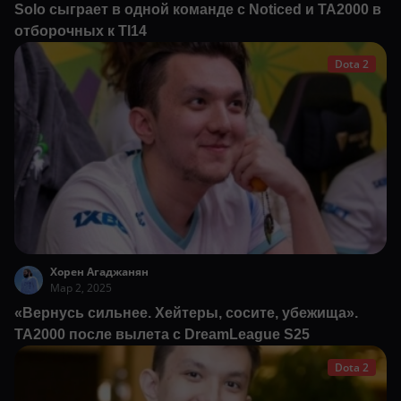
Solo сыграет в одной команде с Noticed и TA2000 в
отборочных к TI14
Dota 2
Хорен Агаджанян
Мар 2, 2025
«Вернусь сильнее. Хейтеры, сосите, убежища».
TA2000 после вылета с DreamLeague S25
Dota 2