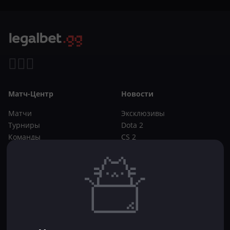
Матч-Центр
Новости
Матчи
Эксклюзивы
Турниры
Dota 2
Команды
CS 2
Игроки
Статьи
Прогнозы
Кибер-вики
Букмекеры
Школа ставок
Dota 2
CS 2
Бонусы букмекеров