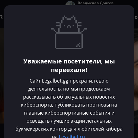
Владислав Долгов
Июн 17, 2024
ER апнул 12 тысяч MMR в
RodjER назвал лучших саппо
Dota 2
Уважаемые посетители, мы
переехали!
Сайт Legalbet.gg прекратил свою
деятельность, но мы продолжаем
рассказывать об актуальных новостях
киберспорта, публиковать прогнозы на
главные киберспортивные события и
освещать лучшие акции легальных
букмекерских контор для любителей кибера
Хорен Агаджанян
Июн 2, 2024
на
Legalbet.ru
.