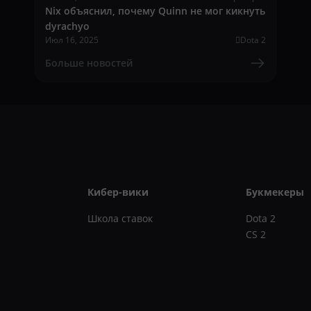
Nix объяснил, почему Quinn не мог кикнуть
dyrachyo
Июл 16, 2025
Dota 2
Больше новостей
Кибер-вики
Букмекеры
Школа ставок
Dota 2
CS 2