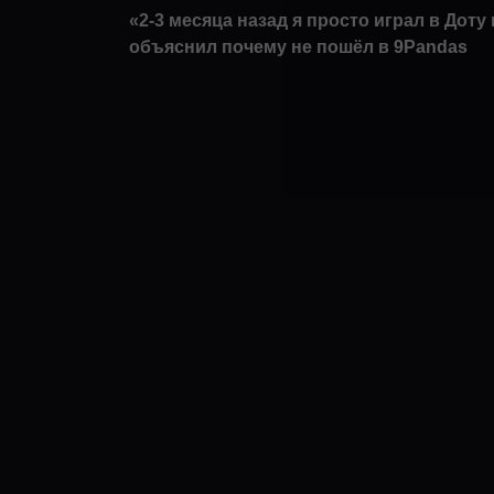
«2-3 месяца назад я просто играл в Доту
объяснил почему не пошёл в 9Pandas