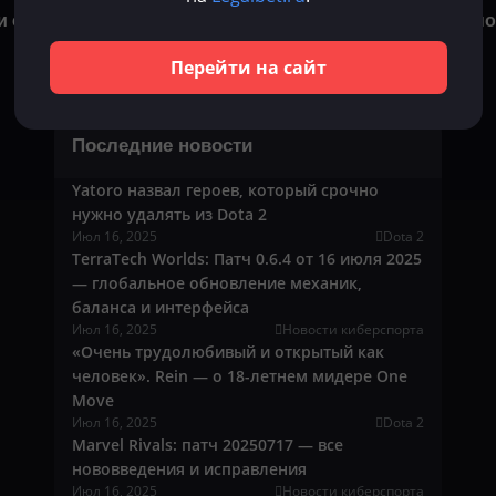
 и стримил». RodjER
RodjER: «Позовите меня в н
всё, что движется»
Перейти на сайт
1
…
5
6
7
8
9
Последние новости
Yatoro назвал героев, который срочно
нужно удалять из Dota 2
Июл 16, 2025
Dota 2
TerraTech Worlds: Патч 0.6.4 от 16 июля 2025
— глобальное обновление механик,
баланса и интерфейса
Июл 16, 2025
Новости киберспорта
«Очень трудолюбивый и открытый как
человек». Rein — о 18-летнем мидере One
Move
Июл 16, 2025
Dota 2
Marvel Rivals: патч 20250717 — все
нововведения и исправления
Июл 16, 2025
Новости киберспорта