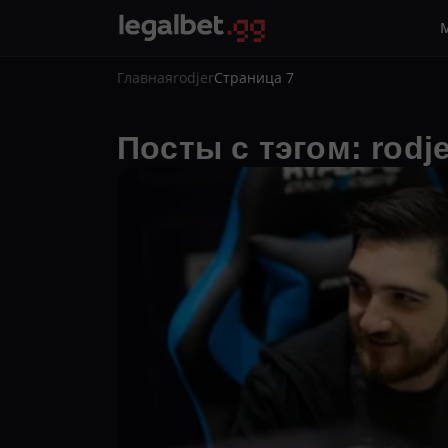
Главная
rodjer
Страница 7
Посты с тэгом: rodje