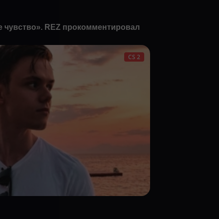
е чувство». REZ прокомментировал
CS 2