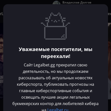
Владислав Долгов
Ноя 24, 2024
rLegion
«Это больно. Это ужаснейше
вылет из RMR к мейджору
CS 2
Уважаемые посетители, мы
переехали!
Сайт Legalbet.gg прекратил свою
деятельность, но мы продолжаем
рассказывать об актуальных новостях
киберспорта, публиковать прогнозы на
главные киберспортивные события и
освещать лучшие акции легальных
букмекерских контор для любителей кибера
Владислав Долгов
Июн 9, 2024
на
Legalbet.ru
.