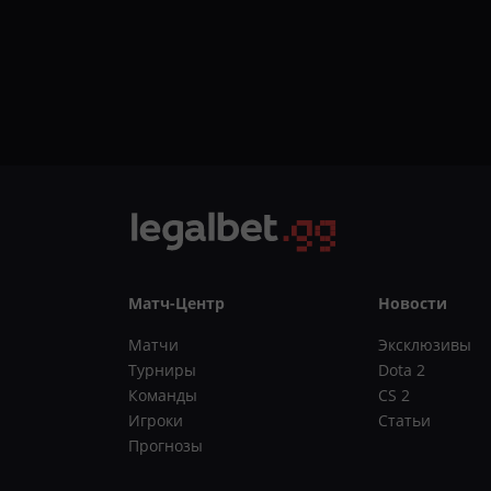
Матч-Центр
Новости
Матчи
Эксклюзивы
Турниры
Dota 2
Команды
CS 2
Игроки
Статьи
Прогнозы