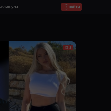
ы
Бонусы
Войти
CS 2