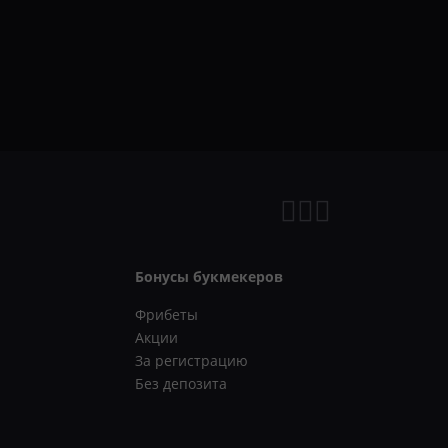
Бонусы букмекеров
Фрибеты
Акции
За регистрацию
Без депозита