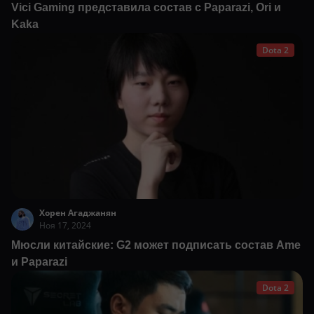
Vici Gaming представила состав с Paparazi, Ori и
Kaka
Dota 2
Хорен Агаджанян
Ноя 17, 2024
Мюсли китайские: G2 может подписать состав Ame
и Paparazi
Dota 2