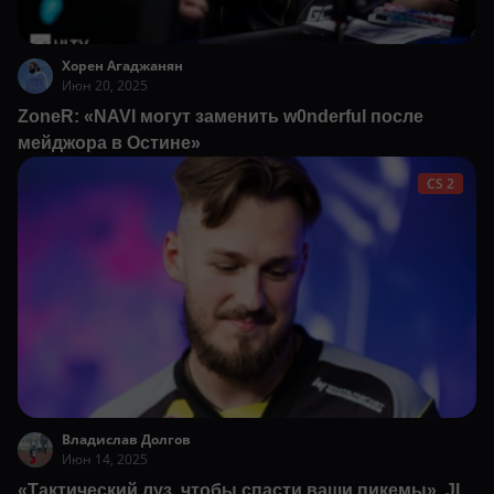
Хорен Агаджанян
Июн 20, 2025
ZoneR: «NAVI могут заменить w0nderful после
мейджора в Остине»
CS 2
Владислав Долгов
Июн 14, 2025
«Тактический луз, чтобы спасти ваши пикемы». JL