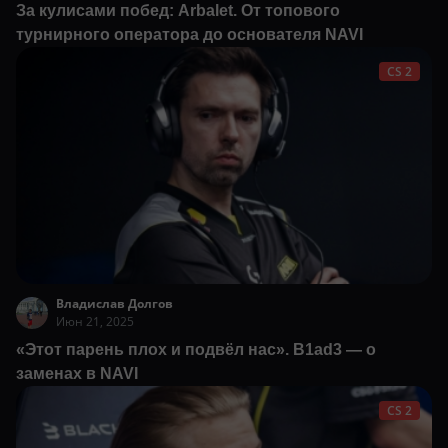
За кулисами побед: Arbalet. От топового
турнирного оператора до основателя NAVI
CS 2
Владислав Долгов
Июн 21, 2025
«Этот парень плох и подвёл нас». B1ad3 — о
заменах в NAVI
CS 2