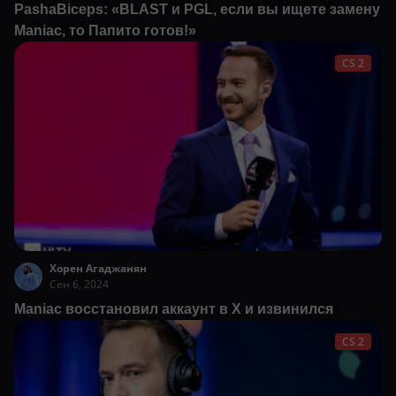
PashaBiceps: «BLAST и PGL, если вы ищете замену
Maniac, то Папито готов!»
CS 2
Хорен Агаджанян
Сен 6, 2024
Maniac восстановил аккаунт в Х и извинился
CS 2