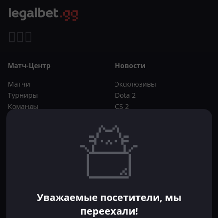
Матч-Центр
Новости
Матчи
Эксклюзивы
Турниры
Dota 2
Команды
CS 2
Игроки
Статьи
Прогнозы
Кибер-вики
Букмекеры
Школа ставок
Dota 2
CS 2
Бонусы букмекеров
Уважаемые посетители, мы
Фрибеты
переехали!
Акции