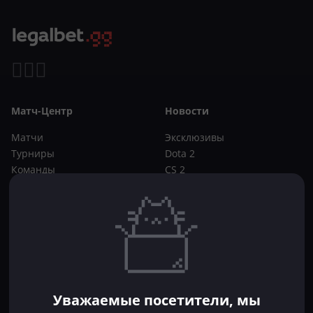
Матч-Центр
Новости
Матчи
Эксклюзивы
Турниры
Dota 2
Команды
CS 2
Игроки
Статьи
Прогнозы
Кибер-вики
Букмекеры
Школа ставок
Dota 2
CS 2
Бонусы букмекеров
Уважаемые посетители, мы
Фрибеты