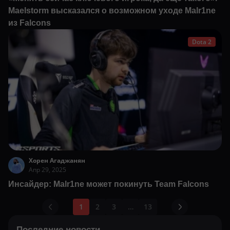
Maelstorm высказался о возможном уходе Malr1ne
из Falcons
Dota 2
Хорен Агаджанян
Апр 29, 2025
Инсайдер: Malr1ne может покинуть Team Falcons
1
2
3
…
13
Последние новости