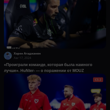
Хорен Агаджанян
Авг 17, 2024
«Проиграли команде, которая была намного
лучше». HuNter- — о поражении от MOUZ
CS 2