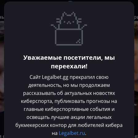
Хорен Агаджанян
Фев 1, 2025
ны к degster»
«Я был в шоке». Fame — о к
CS 2
Уважаемые посетители, мы
переехали!
Сайт Legalbet.gg прекратил свою
деятельность, но мы продолжаем
рассказывать об актуальных новостях
киберспорта, публиковать прогнозы на
главные киберспортивные события и
освещать лучшие акции легальных
Владислав Долгов
букмекерских контор для любителей кибера
Ноя 23, 2024
на
Legalbet.ru
.
м ошибки». Fame — о
«Нужно сохранить такую све