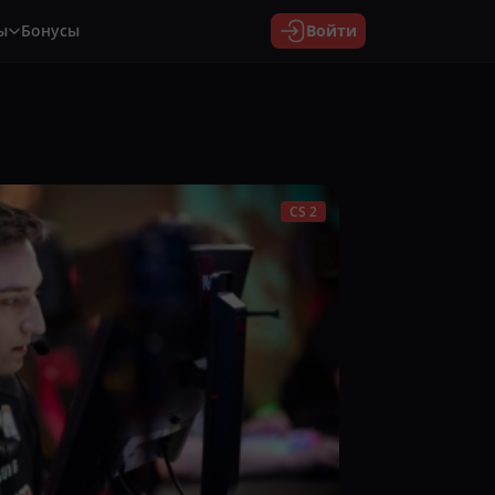
ы
Бонусы
Войти
CS 2