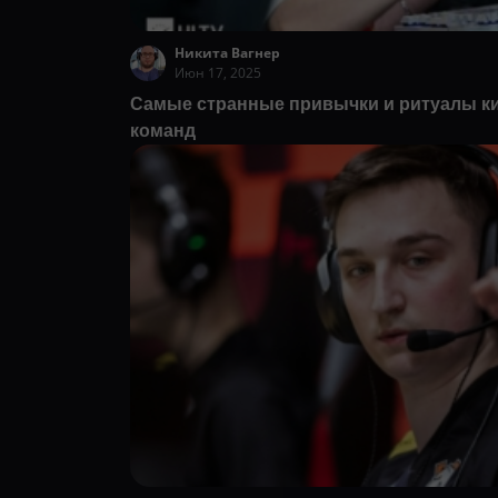
Никита Вагнер
Июн 17, 2025
Самые странные привычки и ритуалы к
команд