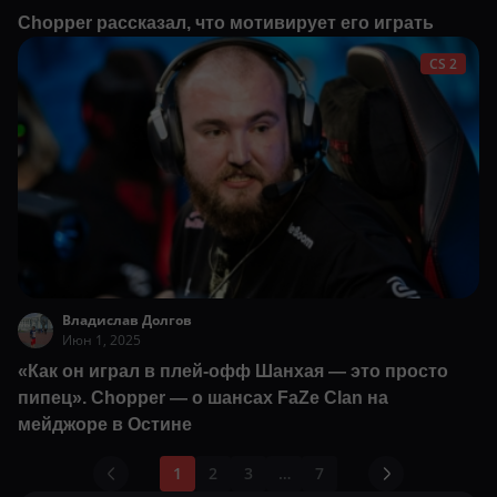
Сhopper рассказал, что мотивирует его играть
CS 2
Владислав Долгов
Июн 1, 2025
«Как он играл в плей-офф Шанхая — это просто
пипец». Сhopper — о шансах FaZe Clan на
мейджоре в Остине
1
2
3
…
7