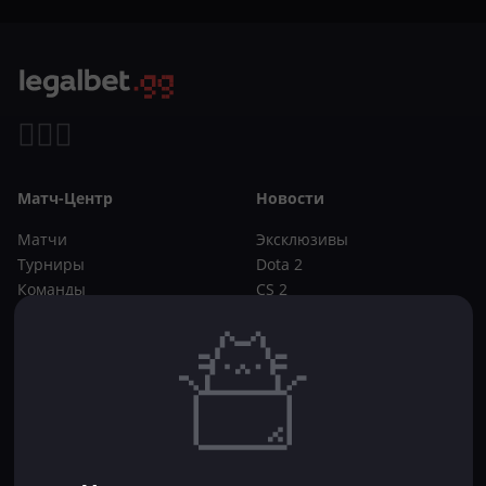
Матч-Центр
Новости
Матчи
Эксклюзивы
Турниры
Dota 2
Команды
CS 2
Игроки
Статьи
Прогнозы
Кибер-вики
Букмекеры
Школа ставок
Dota 2
CS 2
Бонусы букмекеров