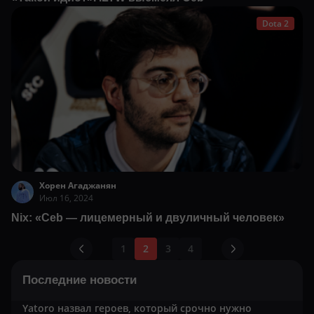
Dota 2
Хорен Агаджанян
Июл 16, 2024
Nix: «Ceb — лицемерный и двуличный человек»
1
2
3
4
Последние новости
Yatoro назвал героев, который срочно нужно