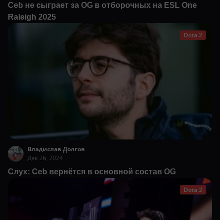
Ceb не сыграет за OG в отборочных на ESL One
Raleigh 2025
Dota 2
Владислав Долгов
Дек 26, 2024
Слух: Ceb вернётся в основной состав OG
Dota 2