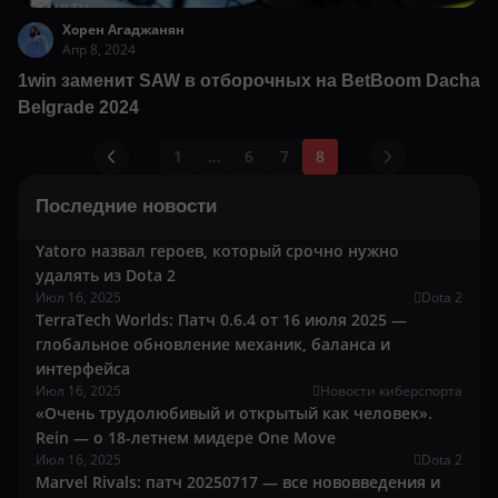
Хорен Агаджанян
Апр 8, 2024
1win заменит SAW в отборочных на BetBoom Dacha
Belgrade 2024
1
…
6
7
8
Последние новости
Yatoro назвал героев, который срочно нужно
удалять из Dota 2
Июл 16, 2025
Dota 2
TerraTech Worlds: Патч 0.6.4 от 16 июля 2025 —
глобальное обновление механик, баланса и
интерфейса
Июл 16, 2025
Новости киберспорта
«Очень трудолюбивый и открытый как человек».
Rein — о 18-летнем мидере One Move
Июл 16, 2025
Dota 2
Marvel Rivals: патч 20250717 — все нововведения и