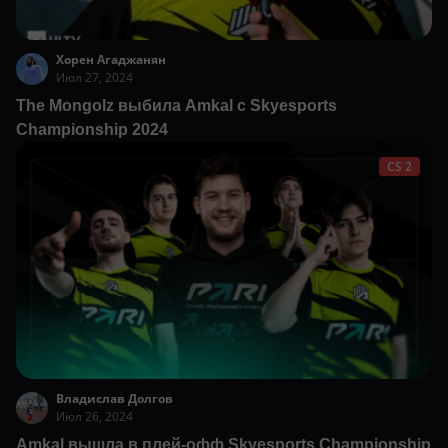
Хорен Агаджанян
Июл 27, 2024
The Mongolz выбила Amkal с Skyesports
Championship 2024
CS 2
Владислав Долгов
Июл 26, 2024
Amkal вышла в плей-офф Skyesports Championship