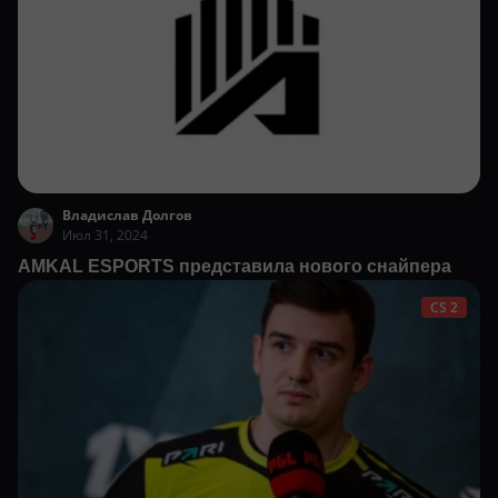
Владислав Долгов
Июл 31, 2024
AMKAL ESPORTS представила нового снайпера
CS 2