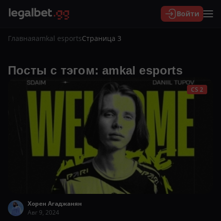
Войти
Главная
amkal esports
Страница 3
Посты с тэгом: amkal esports
CS 2
Хорен Агаджанян
Авг 9, 2024