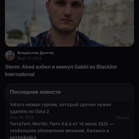
Владислав Долгов
Май 15, 2024
Storm: Abed избил и кикнул Gabbi из Blacklist
International
Последние новости
Yatoro назвал героев, который срочно нужно
удалять из Dota 2
Июл 16, 2025
Dota 2
TerraTech Worlds: Патч 0.6.4 от 16 июля 2025 —
глобальное обновление механик, баланса и
интерфейса