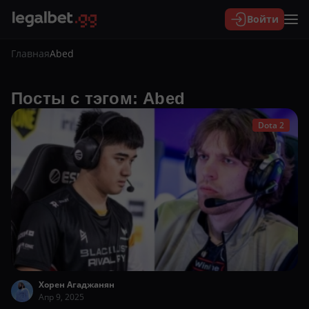
Войти
Главная
Abed
Посты с тэгом: Abed
Dota 2
Хорен Агаджанян
Апр 9, 2025