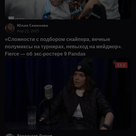
Юлия Семенова
Апр 22, 2025
«Сложности с подбором снайпера, вечные
полумиксы на турнирах, невыход на мейджор».
Fierce — об экс-ростере 9 Pandas
CS 2
Владислав Долгов