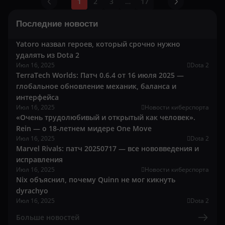
1
2
3
…
17
Последние новости
Yatoro назвал героев, который срочно нужно
удалять из Dota 2
Июл 16, 2025
Dota 2
TerraTech Worlds: Патч 0.6.4 от 16 июля 2025 —
глобальное обновление механик, баланса и
интерфейса
Июл 16, 2025
Новости киберспорта
«Очень трудолюбивый и открытый как человек».
Rein — о 18-летнем мидере One Move
Июл 16, 2025
Dota 2
Marvel Rivals: патч 20250717 — все нововведения и
исправления
Июл 16, 2025
Новости киберспорта
Nix объяснил, почему Quinn не мог кикнуть
dyrachyo
Июл 16, 2025
Dota 2
Больше новостей