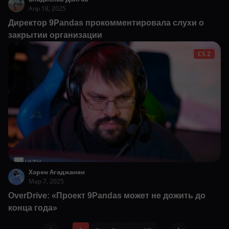
Апр 18, 2025
Директор 9Pandas прокомментировала слухи о
закрытии организации
CS 2
Хорен Агаджанян
Мар 7, 2025
OverDrive: «Проект 9Pandas может не дожить до
конца года»