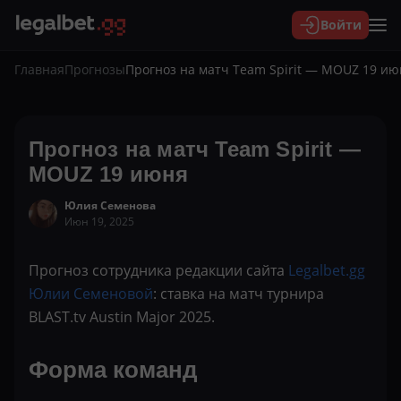
Войти
Главная
Прогнозы
Прогноз на матч Team Spirit — MOUZ 19 ию
Прогноз на матч Team Spirit —
MOUZ 19 июня
Юлия Семенова
Июн 19, 2025
Прогноз сотрудника редакции сайта
Legalbet.gg
Юлии Семеновой
: ставка на матч турнира
BLAST.tv Austin Major 2025.
Форма команд