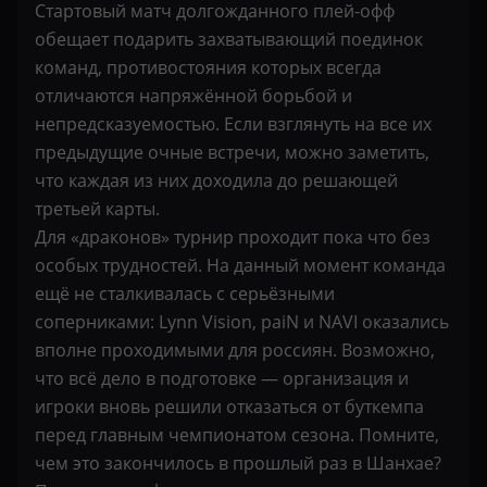
Стартовый матч долгожданного плей-офф
обещает подарить захватывающий поединок
команд, противостояния которых всегда
отличаются напряжённой борьбой и
непредсказуемостью. Если взглянуть на все их
предыдущие очные встречи, можно заметить,
что каждая из них доходила до решающей
третьей карты.
Для «драконов» турнир проходит пока что без
особых трудностей. На данный момент команда
ещё не сталкивалась с серьёзными
соперниками: Lynn Vision, paiN и NAVI оказались
вполне проходимыми для россиян. Возможно,
что всё дело в подготовке — организация и
игроки вновь решили отказаться от буткемпа
перед главным чемпионатом сезона. Помните,
чем это закончилось в прошлый раз в Шанхае?