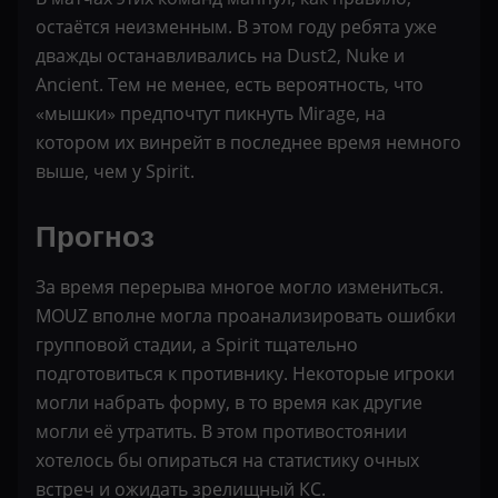
остаётся неизменным. В этом году ребята уже
дважды останавливались на Dust2, Nuke и
Ancient. Тем не менее, есть вероятность, что
«мышки» предпочтут пикнуть Mirage, на
котором их винрейт в последнее время немного
выше, чем у Spirit.
Прогноз
За время перерыва многое могло измениться.
MOUZ вполне могла проанализировать ошибки
групповой стадии, а Spirit тщательно
подготовиться к противнику. Некоторые игроки
могли набрать форму, в то время как другие
могли её утратить. В этом противостоянии
хотелось бы опираться на статистику очных
встреч и ожидать зрелищный КС.