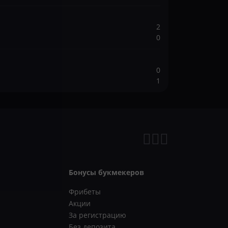
2
0
0
1
Бонусы букмекеров
Фрибеты
Акции
За регистрацию
Без депозита