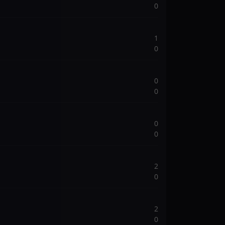
0
1
0
0
0
0
0
2
0
2
0