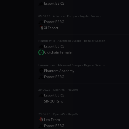
Esport BERG
05.08.26 Advanced Europe - Regular Season
Esport BERG
XI Esport
Неизвестно Advanced Europe - Regular Season
Esport BERG
Clutchain Female
Неизвестно Advanced Europe - Regular Season
Phantom Academy
Esport BERG
29.06.26 Open #5 - Playoffs
Esport BERG
SINQU Rehti
29.06.26 Open #5 - Playoffs
Leo Team
Esport BERG