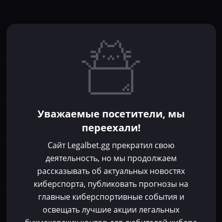
Уважаемые посетители, мы
переехали!
Сайт Legalbet.gg прекратил свою
деятельность, но мы продолжаем
рассказывать об актуальных новостях
киберспорта, публиковать прогнозы на
главные киберспортивные события и
освещать лучшие акции легальных