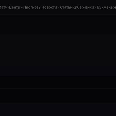
Матч-Центр
Прогнозы
Новости
Статьи
Кибер-вики
Букмекер