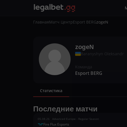
Главная
Матч Центр
Esport BERG
zogeN
zogeN
Baranyshyn Oleksandr
Команда
Esport BERG
Статистика
Последние матчи
05.08.26 Advanced Europe - Regular Season
Fire Flux Esports