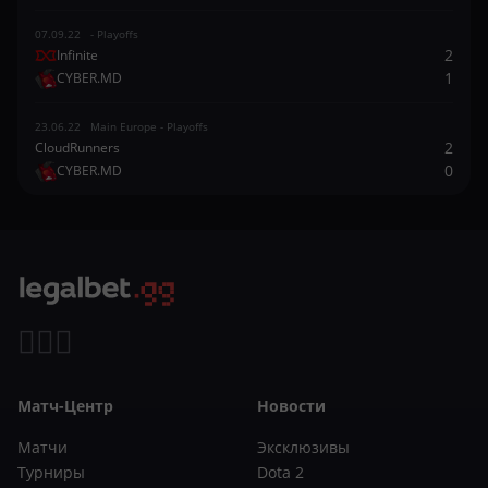
07.09.22 - Playoffs
2
Infinite
1
CYBER.MD
23.06.22 Main Europe - Playoffs
2
CloudRunners
0
CYBER.MD
Матч-Центр
Новости
Матчи
Эксклюзивы
Турниры
Dota 2