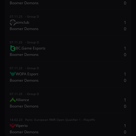
0
Boomer Demons
07.11.25 - Group D
1
aimclub
0
Boomer Demons
07.11.25 - Group D
1
BC.Game Esports
0
Boomer Demons
07.11.25 - Group D
1
WOPA Esport
0
Boomer Demons
07.11.25 - Group D
1
Alliance
0
Boomer Demons
14.02.23 Paris: European RMR Open Qualifier 1 - Playoffs
1
Viperio
0
Boomer Demons