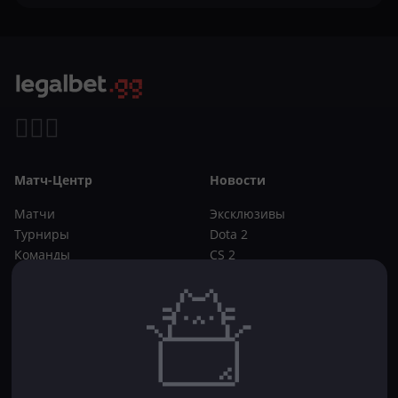
Матч-Центр
Новости
Матчи
Эксклюзивы
Турниры
Dota 2
Команды
CS 2
Игроки
Статьи
Прогнозы
Кибер-вики
Букмекеры
Школа ставок
Dota 2
CS 2
Бонусы букмекеров