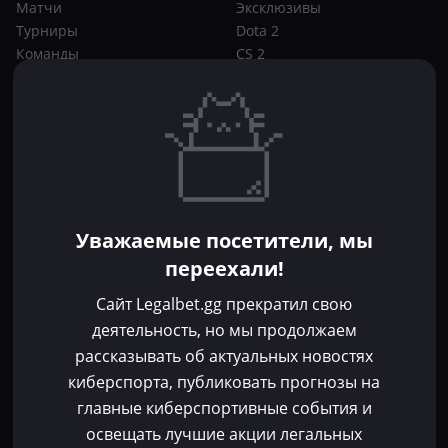
Матчи
Эксклюзивы
Турниры
Dota 2
Команды
CS 2
Игроки
Статьи
Прогнозы
Кибер-вики
Букмекеры
Школа ставок
Dota 2
CS 2
Бонусы букмекеров
Уважаемые посетители, мы
Фрибеты
переехали!
Акции
За регистрацию
Сайт Legalbet.gg прекратил свою
Без депозита
деятельность, но мы продолжаем
рассказывать об актуальных новостях
Контакты
киберспорта, публиковать прогнозы на
Пользовательское соглашение
главные киберспортивные события и
Политика конфиденциальности
освещать лучшие акции легальных
Политика в отношении файлов cookie