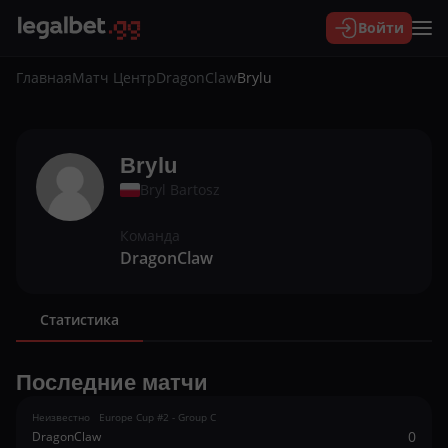
Войти
Главная
Матч Центр
DragonClaw
Brylu
Brylu
Bryl Bartosz
Команда
DragonClaw
Статистика
Последние матчи
Неизвестно Europe Cup #2 - Group C
0
DragonClaw