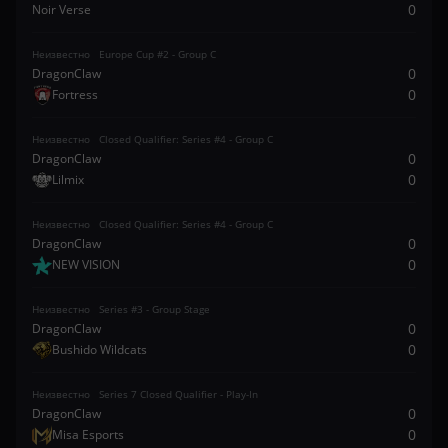
0
Noir Verse
Неизвестно Europe Cup #2 - Group C
0
DragonClaw
0
Fortress
Неизвестно Closed Qualifier: Series #4 - Group C
0
DragonClaw
0
Lilmix
Неизвестно Closed Qualifier: Series #4 - Group C
0
DragonClaw
0
NEW VISION
Неизвестно Series #3 - Group Stage
0
DragonClaw
0
Bushido Wildcats
Неизвестно Series 7 Closed Qualifier - Play-In
0
DragonClaw
0
Misa Esports