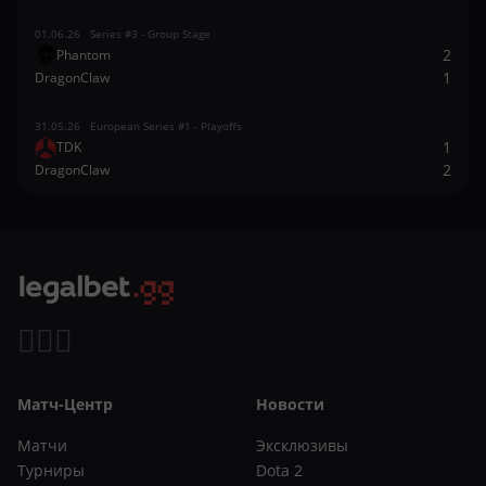
01.06.26 Series #3 - Group Stage
2
Phantom
1
DragonClaw
31.05.26 European Series #1 - Playoffs
1
TDK
2
DragonClaw
Матч-Центр
Новости
Матчи
Эксклюзивы
Турниры
Dota 2