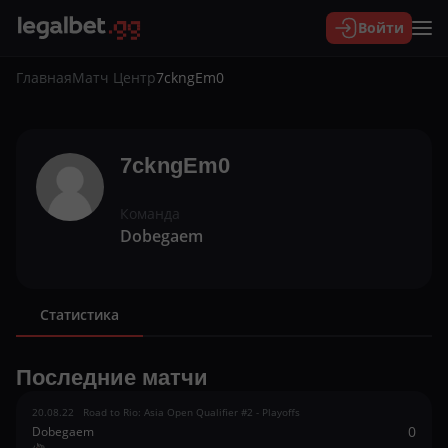
Войти
Главная
Матч Центр
7ckngEm0
7ckngEm0
Команда
Dobegaem
Статистика
Последние матчи
20.08.22 Road to Rio: Asia Open Qualifier #2 - Playoffs
0
Dobegaem