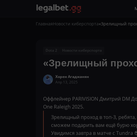
Главная
Новости киберспорта
«Зрелищный прохо
Dota 2
Новости киберспорта
«Зрелищный прохо
Хорен Агаджанян
Апр 13, 2025
Оффлейнер PARIVISION Дмитрий DM До
One Raleigh 2025.
Зрелищный проход в топ-3, ребята,
сможем подарить вам ещё бурю х
Увидимся завтра в матче с Tundra 