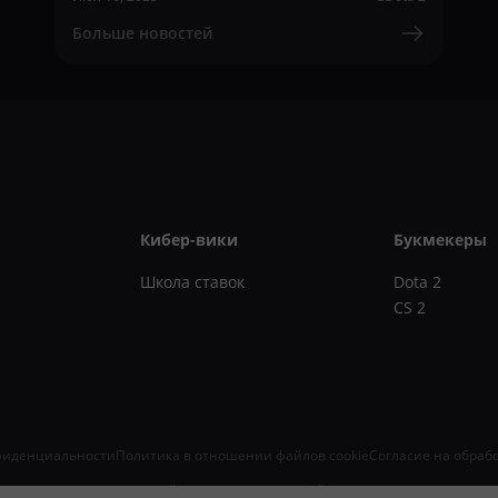
Больше новостей
Кибер-вики
Букмекеры
Школа ставок
Dota 2
CS 2
фиденциальности
Политика в отношении файлов cookie
Согласие на обраб
, информационных технологий и массовых коммуникаций (Роскомнадзор) 16.08.2024. Зап