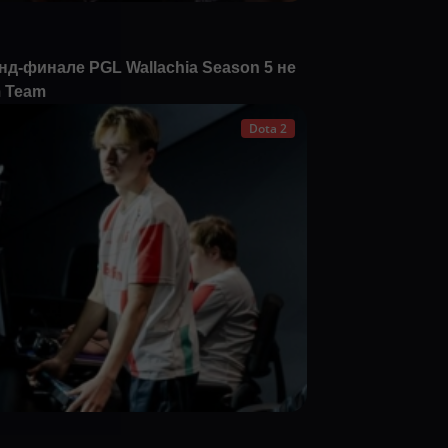
нд-финале PGL Wallachia Season 5 не
m Team
Dota 2