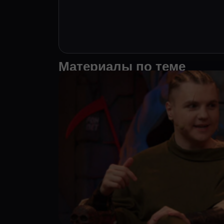
Материалы по теме