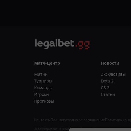
Матч-Центр
Новости
Матчи
Эксклюзивы
Турниры
Dota 2
Команды
CS 2
Игроки
Статьи
Прогнозы
Контакты
Пользовательское соглашение
Политика кон
Зарегистрировано Федеральной службой по надзору в сфере связи