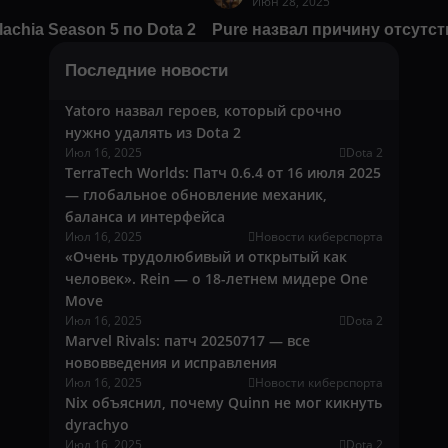
Июн 28, 2025
chia Season 5 по Dota 2
Pure назвал причину отсутст
Последние новости
Yatoro назвал героев, который срочно
нужно удалять из Dota 2
Июл 16, 2025
Dota 2
TerraTech Worlds: Патч 0.6.4 от 16 июля 2025
— глобальное обновление механик,
баланса и интерфейса
Июл 16, 2025
Новости киберспорта
«Очень трудолюбивый и открытый как
человек». Rein — о 18-летнем мидере One
Move
Июл 16, 2025
Dota 2
Marvel Rivals: патч 20250717 — все
нововведения и исправления
Июл 16, 2025
Новости киберспорта
Nix объяснил, почему Quinn не мог кикнуть
dyrachyo
Июл 16, 2025
Dota 2