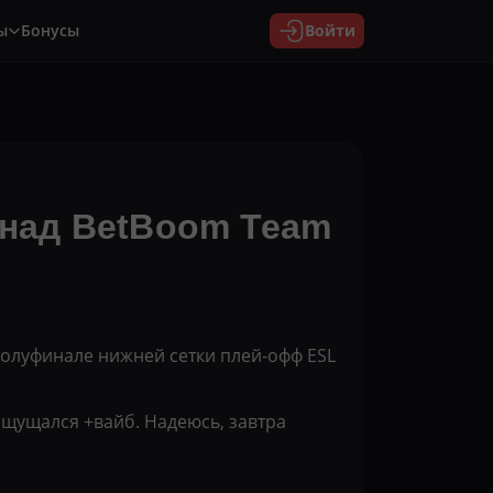
ы
Бонусы
Войти
 над BetBoom Team
олуфинале нижней сетки плей-офф ESL
 ощущался +вайб. Надеюсь, завтра