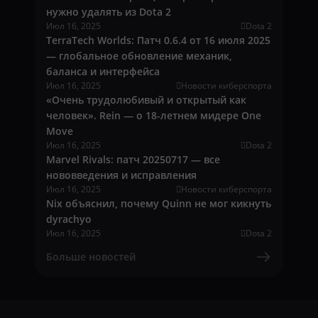
нужно удалять из Dota 2
Июл 16, 2025
Dota 2
TerraTech Worlds: Патч 0.6.4 от 16 июля 2025
— глобальное обновление механик,
баланса и интерфейса
Июл 16, 2025
Новости киберспорта
«Очень трудолюбивый и открытый как
человек». Rein — о 18-летнем мидере One
Move
Июл 16, 2025
Dota 2
Marvel Rivals: патч 20250717 — все
нововведения и исправления
Июл 16, 2025
Новости киберспорта
Nix объяснил, почему Quinn не мог кикнуть
dyrachyo
Июл 16, 2025
Dota 2
Больше новостей