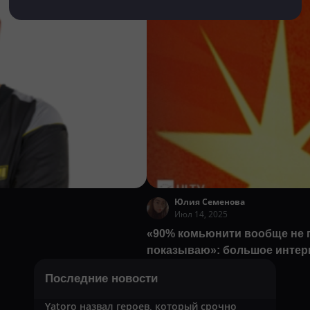
Юлия Семенова
Июл 14, 2025
«90% комьюнити вообще не п
показываю»: большое интерв
Последние новости
Yatoro назвал героев, который срочно