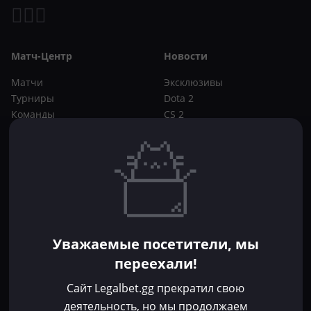
Матч-Центр
Новости
Матчи
Эксклюзивы
Турниры
Dota 2
Команды
CS 2
Игроки
Статьи
Прогнозы
Кибер-вики
Букмекеры
Школа ставок
Dota 2
CS 2
Бонусы букмекеров
Уважаемые посетители, мы
Фрибеты
переехали!
Акции
За регистрацию
Сайт Legalbet.gg прекратил свою
Без депозита
деятельность, но мы продолжаем