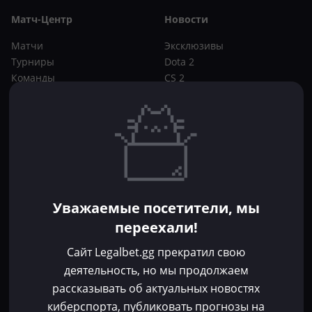
Матч-Центр
Новости
Матчи
Эксклюзивы
Турниры
Dota 2
Команды
CS 2
Игроки
Статьи
Прогнозы
Кибер-вики
Букмекеры
Школа ставок
Dota 2
CS 2
Бонусы букмекеров
Уважаемые посетители, мы
Фрибеты
переехали!
Акции
За регистрацию
Сайт Legalbet.gg прекратил свою
Без депозита
деятельность, но мы продолжаем
рассказывать об актуальных новостях
Контакты
киберспорта, публиковать прогнозы на