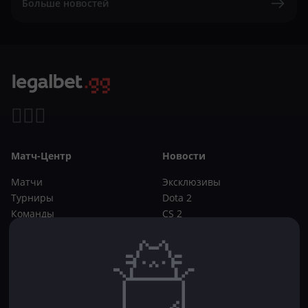
Больше новостей
Матч-Центр
Новости
Матчи
Эксклюзивы
Турниры
Dota 2
Команды
CS 2
Игроки
Статьи
Прогнозы
Кибер-вики
Букмекеры
Школа ставок
Dota 2
CS 2