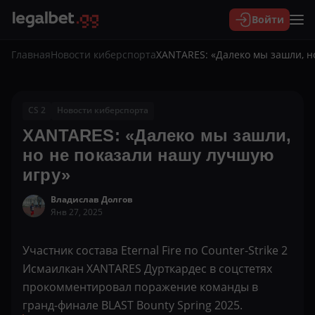
Войти
Главная
Новости киберспорта
XANTARES: «Далеко мы зашли, н
CS 2
Новости киберспорта
XANTARES: «Далеко мы зашли,
но не показали нашу лучшую
игру»
Владислав Долгов
Янв 27, 2025
Участник состава Eternal Fire по Counter-Strike 2
Исмаилкан XANTARES Дурткардес в соцстетях
прокомментировал поражение команды в
гранд-финале BLAST Bounty Spring 2025.