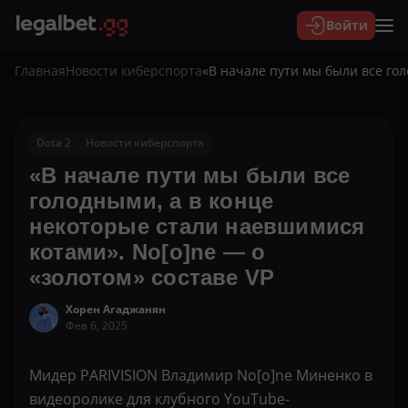
Войти
Главная
Новости киберспорта
«В начале пути мы были все гол
Dota 2
Новости киберспорта
«В начале пути мы были все
голодными, а в конце
некоторые стали наевшимися
котами». No[o]ne — о
«золотом» составе VP
Хорен Агаджанян
Фев 6, 2025
Мидер PARIVISION Владимир No[o]ne Миненко в
видеоролике для клубного YouTube-