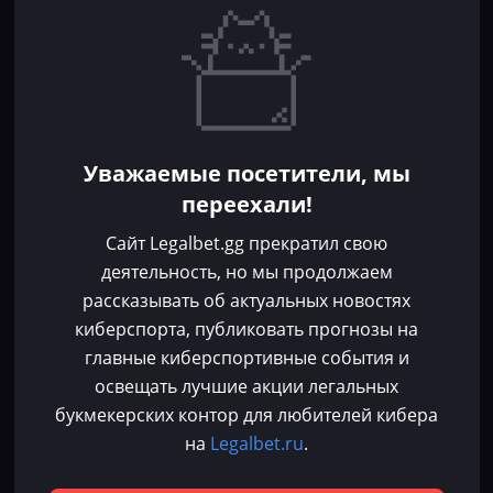
Прогнозы
Кибер-вики
Букмекеры
Школа ставок
Dota 2
CS 2
Бонусы букмекеров
Уважаемые посетители, мы
Фрибеты
переехали!
Акции
За регистрацию
Сайт Legalbet.gg прекратил свою
Без депозита
деятельность, но мы продолжаем
рассказывать об актуальных новостях
Контакты
киберспорта, публиковать прогнозы на
Пользовательское соглашение
главные киберспортивные события и
Политика конфиденциальности
освещать лучшие акции легальных
Политика в отношении файлов cookie
букмекерских контор для любителей кибера
Согласие на обработку персональных данных
на
Legalbet.ru
.
Зарегистрировано Федеральной службой по надзору в сфере связи,
информационных технологий и массовых коммуникаций (Роскомнадзор)
Используя сайт Legalbet.gg, ты