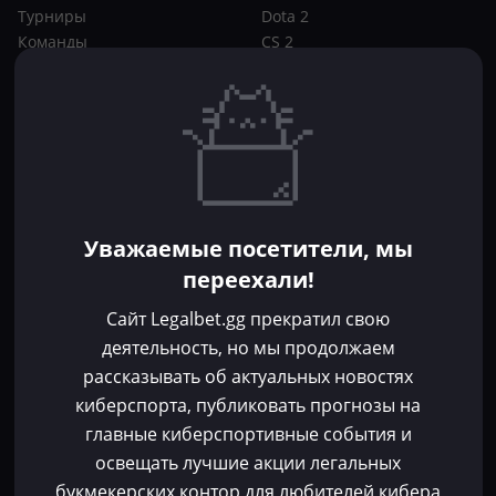
Турниры
Dota 2
Команды
CS 2
Игроки
Статьи
Прогнозы
Кибер-вики
Букмекеры
Школа ставок
Dota 2
CS 2
Бонусы букмекеров
Уважаемые посетители, мы
Фрибеты
переехали!
Акции
За регистрацию
Сайт Legalbet.gg прекратил свою
Без депозита
деятельность, но мы продолжаем
рассказывать об актуальных новостях
Контакты
киберспорта, публиковать прогнозы на
Пользовательское соглашение
главные киберспортивные события и
Политика конфиденциальности
освещать лучшие акции легальных
Политика в отношении файлов cookie
букмекерских контор для любителей кибера