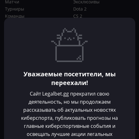
Матчи
Эксклюзивы
Турниры
Dota 2
Команды
CS 2
Игроки
Статьи
Прогнозы
Кибер-вики
Букмекеры
Школа ставок
Dota 2
CS 2
Бонусы букмекеров
Уважаемые посетители, мы
Фрибеты
переехали!
Акции
За регистрацию
Сайт Legalbet.gg прекратил свою
Без депозита
деятельность, но мы продолжаем
рассказывать об актуальных новостях
Контакты
киберспорта, публиковать прогнозы на
Пользовательское соглашение
главные киберспортивные события и
Политика конфиденциальности
освещать лучшие акции легальных
Политика в отношении файлов cookie