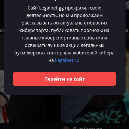
Сайт Legalbet.gg прекратил свою
деятельность, но мы продолжаем
Юлия Кузнецова
рассказывать об актуальных новостях
Июл 9, 2025
киберспорта, публиковать прогнозы на
am Spirit на место magixx
Лучшие снайперы прошедшег
главные киберспортивные события и
Статьи
освещать лучшие акции легальных
букмекерских контор для любителей кибера
на
Legalbet.ru
.
Перейти на сайт
Юлия Семенова