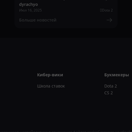
dyrachyo
Июл 16, 2025
Dota 2
Больше новостей
Кибер-вики
Букмекеры
Школа ставок
Dota 2
CS 2
фиденциальности
Политика в отношении файлов cookie
Согласие на обраб