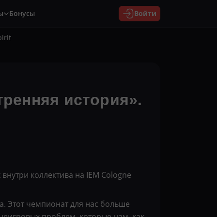
ы
Бонусы
Войти
irit
тренняя история».
 внутри коллектива на IEM Cologne
a. Этот чемпионат для нас больше
внеигровых проблем, которые нам, как