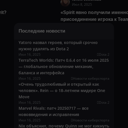
Июл 8, 2025
it?
«Spirit явно получили именно
присоединение игрока к Team 
Последние новости
Yatoro назвал героев, который срочно
нужно удалять из Dota 2
Июл 16, 2025
Dota 2
TerraTech Worlds: Патч 0.6.4 от 16 июля 2025
— глобальное обновление механик,
баланса и интерфейса
Июл 16, 2025
Новости киберспорта
«Очень трудолюбивый и открытый как
человек». Rein — о 18-летнем мидере One
Move
Июл 16, 2025
Dota 2
Marvel Rivals: патч 20250717 — все
нововведения и исправления
Июл 16, 2025
Новости киберспорта
Nix объяснил, почему Quinn не мог кикнуть