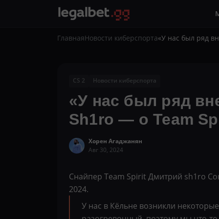
Главная
Новости киберспорта
«У нас был ряд в
CS 2
Новости киберспорта
«У нас был ряд вн
Sh1ro — о Team Spi
Хорен Агаджанян
Авг 30, 2024
Снайпер Team Spirit Дмитрий sh1ro Со
2024.
У нас в Кёльне возникли некоторы
разогревочный, поэтому мы что-то 