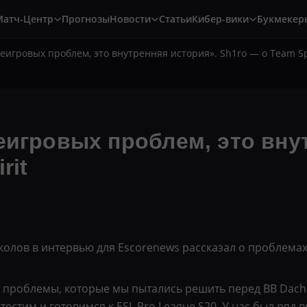
Матч-Центр
Прогнозы
Новости
Статьи
Кибер-вики
Букмекер
неигровых проблем, это внутренняя история». Sh1ro — о Team Sp
еигровых проблем, это вну
rit
колов в интервью для Escorenews рассказал о проблемах
е проблемы, которые мы пытались решить перед BB Dach
тестим и готовимся к ESL Pro League S20. У нас был ряд 