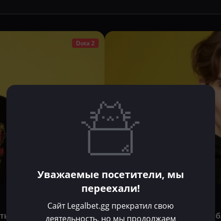
Dota 2
Уважаемые посетители, мы
переехали!
Владислав Долгов
Июл 15, 2025
Сайт Legalbet.gg прекратил свою
уть dyrachyo
Nix назвал игрока, который 
деятельность, но мы продолжаем