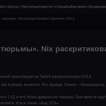
Матч-Центр
Прогнозы
Новости
Статьи
Кибер-вики
Букмекер
з тюрьмы». Nix раскритиковал героиню GTA 6
 тюрьмы». Nix раскритиков
ичной трансляции на Twitch раскритиковал GTA 6.
 как в реале, конечно. Это правда. Сюжет —банальщина,
го 2 IQ, и его тёлка-давалка из тюрьмы. Они вместе идут 
реляйте. И все такие: «Ааа, GTA».