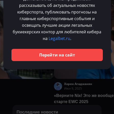
рассказывать об актуальных новостях
Dota 2
киберспорта, публиковать прогнозы на
главные киберспортивные события и
освещать лучшие акции легальных
букмекерских контор для любителей кибера
на
Legalbet.ru
.
Перейти на сайт
Хорен Агаджанян
Июл 9, 2025
«Верните Nix! Это же вообще
старте EWC 2025
Последние новости