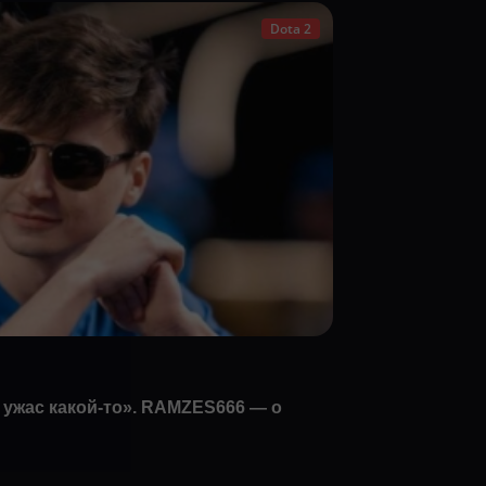
Dota 2
 ужас какой-то». RAMZES666 — о