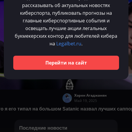
рассказывать об актуальных новостях
Dota 2
киберспорта, публиковать прогнозы на
главные киберспортивные события и
освещать лучшие акции легальных
букмекерских контор для любителей кибера
на
Legalbet.ru
.
Перейти на сайт
Хорен Агаджанян
Май 19, 2025
что я его типал на большом
Satanic назвал лучших саппо
Последние новости