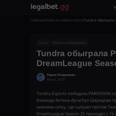
Главная
Новости киберспорта
Tundra обыграла 
Dota 2
Новости киберспорта
Tundra обыграла P
DreamLeague Seas
Хорен Агаджанян
Мар 2, 2025
Tundra Esports победила PARIVISION со
Команда Антона dyrachyo Шкредова про
нижнюю сетку, где сыграет против Team 
DreamLeague Season 25 проходит с 16 