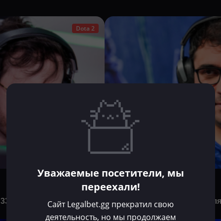
Dota 2
Уважаемые посетители, мы
Хорен Агаджанян
переехали!
Июн 24, 2025
 33 может и карьеру
Saksa: «Четвёрка в Доте явл
Сайт Legalbet.gg прекратил свою
половиной»
деятельность, но мы продолжаем