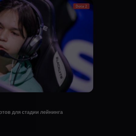
Dota 2
ртов для стадии лейнинга