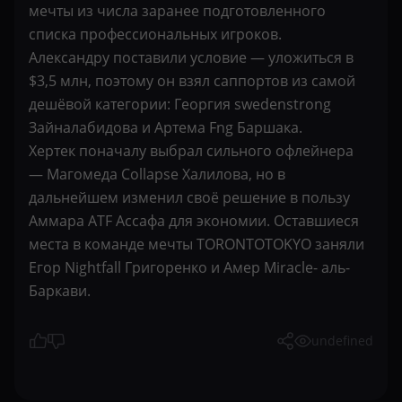
мечты из числа заранее подготовленного
списка профессиональных игроков.
Александру поставили условие — уложиться в
$3,5 млн, поэтому он взял саппортов из самой
дешёвой категории: Георгия swedenstrong
Зайналабидова и Артема Fng Баршака.
Хертек поначалу выбрал сильного офлейнера
— Магомеда Collapse Халилова, но в
дальнейшем изменил своё решение в пользу
Аммара ATF Ассафа для экономии. Оставшиеся
места в команде мечты TORONTOTOKYO заняли
Егор Nightfall Григоренко и Амер Miracle- аль-
Баркави.
undefined