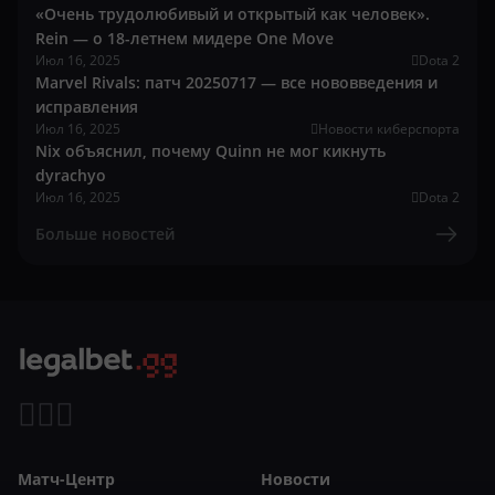
«Очень трудолюбивый и открытый как человек».
Rein — о 18-летнем мидере One Move
Июл 16, 2025
Dota 2
Marvel Rivals: патч 20250717 — все нововведения и
исправления
Июл 16, 2025
Новости киберспорта
Nix объяснил, почему Quinn не мог кикнуть
dyrachyo
Июл 16, 2025
Dota 2
Больше новостей
Матч-Центр
Новости