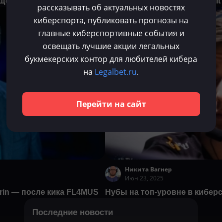
ященного magixx
Thorin предложил Team Spiri
рассказывать об актуальных новостях
киберспорта, публиковать прогнозы на
CS 2
главные киберспортивные события и
освещать лучшие акции легальных
букмекерских контор для любителей кибера
на
Legalbet.ru
.
Перейти на сайт
Никита Вагнер
Июн 23, 2025
orin — после кика FL4MUS
Нубы на топ-уровне в киберс
Последние новости