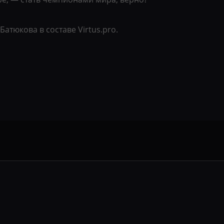
Батюкова в составе Virtus.pro.