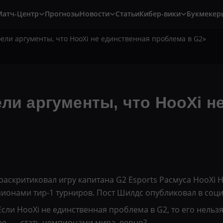
Матч-Центр
Прогнозы
Новости
Статьи
Кибер-вики
Букмекер
оели аргументы, что HooXi не единственная проблема в G2»
ели аргументы, что HooXi н
раскритиковал игру капитана G2 Esports Расмуса HooXi Н
ионами тир-1 турниров. Пост Шилдс опубликовал в соци
сли HooXi не единственная проблема в G2, то его нельзя 
ире, — стать чемпионами мира, верно?